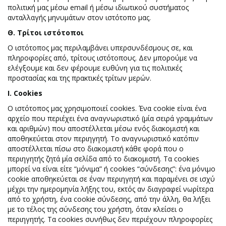
πολιτική μας μέσω email ή μέσω ιδιωτικού συστήματος
ανταλλαγής μηνυμάτων στον ιστότοπο μας.
Θ. Τρίτοι ιστότοποι
Ο ιστότοπος μας περιλαμβάνει υπερσυνδέσμους σε, και
πληροφορίες από, τρίτους ιστότοπους. Δεν μπορούμε να
ελέγξουμε και δεν φέρουμε ευθύνη για τις πολιτικές
προστασίας και της πρακτικές τρίτων μερών.
Ι. Cookies
Ο ιστότοπος μας χρησιμοποιεί cookies. Ένα cookie είναι ένα
αρχείο που περιέχει ένα αναγνωριστικό (μία σειρά γραμμάτων
και αριθμών) που αποστέλλεται μέσω ενός διακομιστή και
αποθηκεύεται στον περιηγητή. Το αναγνωριστικό κατόπιν
αποστέλλεται πίσω στο διακομιστή κάθε φορά που ο
περιηγητής ζητά μία σελίδα από το διακομιστή. Τα cookies
μπορεί να είναι είτε “μόνιμα” ή cookies “σύνδεσης”: ένα μόνιμο
cookie αποθηκεύεται σε έναν περιηγητή και παραμένει σε ισχύ
μέχρι την ημερομηνία λήξης του, εκτός αν διαγραφεί νωρίτερα
από το χρήστη, ένα cookie σύνδεσης, από την άλλη, θα λήξει
με το τέλος της σύνδεσης του χρήστη, όταν κλείσει ο
περιηγητής. Τα cookies συνήθως δεν περιέχουν πληροφορίες