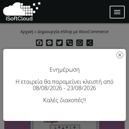
Toggl
naviga
Skip to main content
Αρχική
»
Δημιουργία eShop με WooCommerce
Facebook
Messenger
Twitter
Viber
WhatsApp
Share
Δημιουργία eShop με
WooCommerce
Ενημέρωση
Η εταιρεία θα παραμείνει κλειστή από
08/08/2026 - 23/08/2026
Καλές διακοπές!!