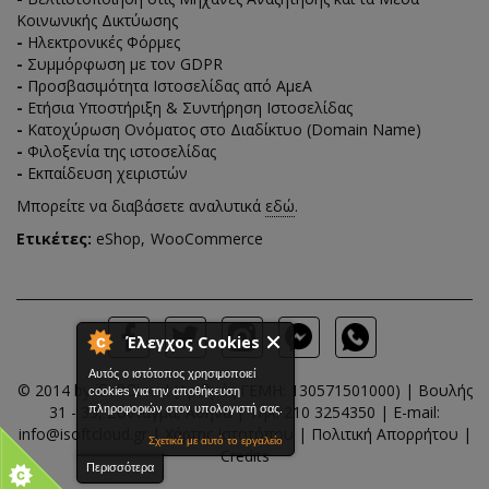
Κοινωνικής Δικτύωσης
-
Ηλεκτρονικές Φόρμες
-
Συμμόρφωση με τον GDPR
-
Προσβασιμότητα Ιστοσελίδας από ΑμεΑ
-
Ετήσια Υποστήριξη & Συντήρηση Ιστοσελίδας
-
Κατοχύρωση Ονόματος στο Διαδίκτυο (Domain Name)
-
Φιλοξενία της ιστοσελίδας
-
Εκπαίδευση χειριστών
Μπορείτε να διαβάσετε αναλυτικά
εδώ
.
Ετικέτες:
eShop
WooCommerce
Έλεγχος Cookies
Αυτός ο ιστότοπος χρησιμοποιεί
© 2014 by
(Αριθμός ΓΕΜΗ: 130571501000) | Βουλής
iSoftCloud
cookies για την αποθήκευση
πληροφοριών στον υπολογιστή σας.
31 - 33, Σύνταγμα, Αθήνα | Τηλ:
210 3254350
| E-mail:
info@isoftcloud.gr
|
Χάρτης Ιστοτόπου
|
Πολιτική Απορρήτου
|
Σχετικά με αυτό το εργαλείο
Credits
Περισσότερα