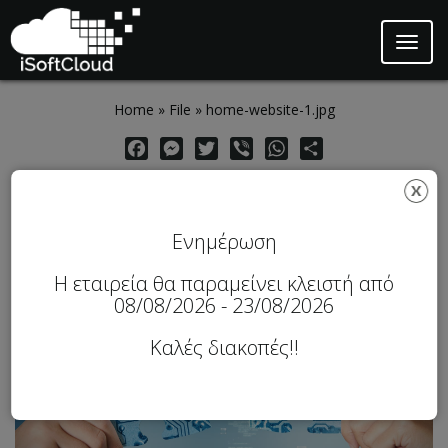
Toggl
naviga
Skip to main content
Home
»
File
»
home-website-1.jpg
Facebook
Messenger
Twitter
Viber
WhatsApp
Share
home-website-1.jpg
Ενημέρωση
Η εταιρεία θα παραμείνει κλειστή από
08/08/2026 - 23/08/2026
Καλές διακοπές!!