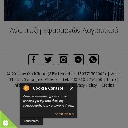
Ανάπτυξη Εφαρμογών Λογισμικού
© 2014 by
(GEMI Number: 130571501000) | Voulis
iSoftCloud
31 - 33, Syntagma, Athens | Tel:
+30 210 3254350
| E-mail:
info@isoftcloud.gr
|
Sitemap
|
Privacy Policy
|
Credits
Cookie Control
Αυτός ο ιστότοπος χρησιμοποιεί
cookies για την αποθήκευση
πληροφοριών στον υπολογιστή σας.
About this tool
read more