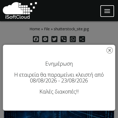
Toggl
naviga
Skip to main content
Home
»
File
»
shutterstock_site.jpg
Facebook
Messenger
Twitter
Viber
WhatsApp
Share
shutterstock_site.jpg
Ενημέρωση
Η εταιρεία θα παραμείνει κλειστή από
08/08/2026 - 23/08/2026
Καλές διακοπές!!