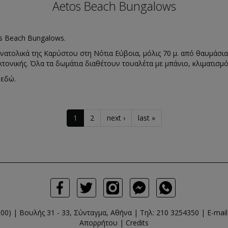
Aetos Beach Bungalows
os Beach Bungalows.
ανατολικά της Καρύστου στη Νότια Εύβοια, μόλις 70 μ. από θαυμάσι
κτονικής. Όλα τα δωμάτια διαθέτουν τουαλέτα με μπάνιο, κλιματισμό
ς
εδώ
.
1
2
next ›
last »
0) | Βουλής 31 - 33, Σύνταγμα, Αθήνα | Τηλ:
210 3254350
| E-mail
Απορρήτου
|
Credits