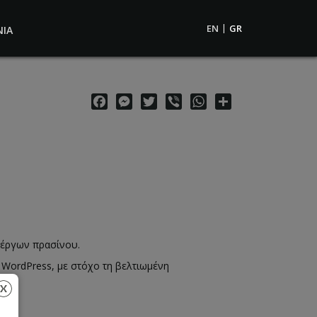
EN
GR
ΝΙΑ
Facebook
Messenger
Twitter
Viber
WhatsApp
Share
 έργων πρασίνου.
 WordPress, με στόχο τη βελτιωμένη