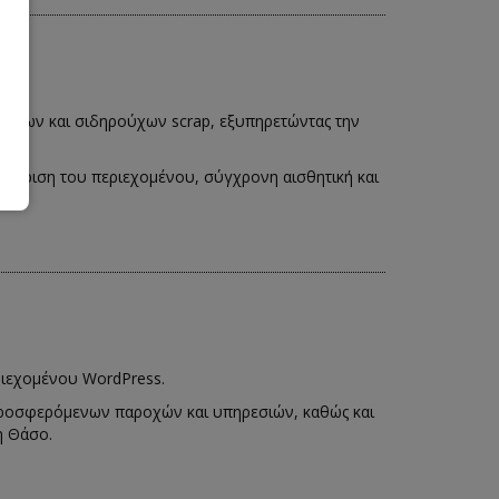
τάλλων και σιδηρούχων scrap, εξυπηρετώντας την
χείριση του περιεχομένου, σύγχρονη αισθητική και
ριεχομένου WordPress.
προσφερόμενων παροχών και υπηρεσιών, καθώς και
η Θάσο.