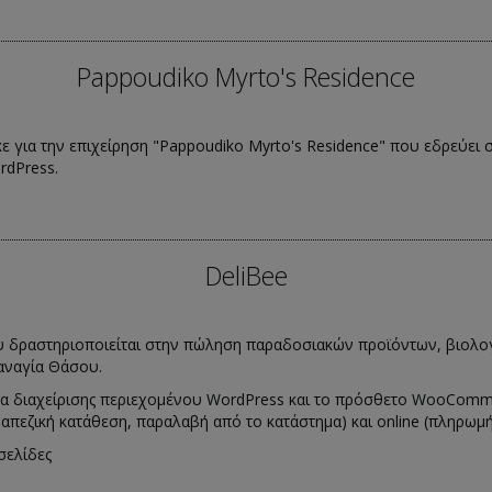
Pappoudiko Myrto's Residence
ε για την επιχείρηση "Pappoudiko Myrto's Residence" που εδρεύει 
rdPress.
DeliBee
ου δραστηριοποιείται στην πώληση παραδοσιακών προϊόντων, βιολο
Παναγία Θάσου.
ημα διαχείρισης περιεχομένου WordPress και το πρόσθετο WooComm
 τραπεζική κατάθεση, παραλαβή από το κατάστημα) και online (πληρω
σελίδες