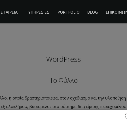
ΕΤΑΙΡΕΙΑ
ΥΠΗΡΕΣΙΕΣ
PORTFOLIO
BLOG
ΕΠΙΚΟΙΝΩ
WordPress
Το Φύλλο
ύλλο, η οποία δραστηριοποιείται στον σχεδιασμό και την υλοποίηση
 εξ ολοκλήρου, βασισμένος στο σύστημα διαχείρισης περιεχομένου
χρονη αισθητική.